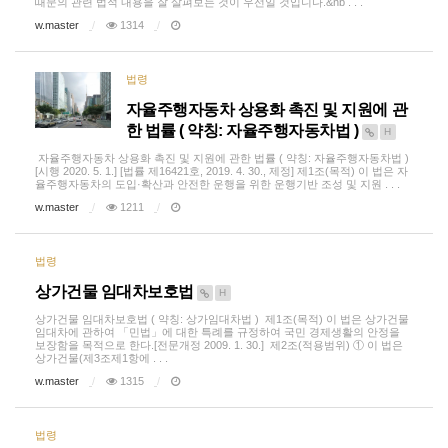
때문의 관련 법적 내용을 잘 살펴보는 것이 우선일 것입니다.&nb . . .
w.master
1314
법령
자율주행자동차 상용화 촉진 및 지원에 관
한 법률 ( 약칭: 자율주행자동차법 )
H
자율주행자동차 상용화 촉진 및 지원에 관한 법률 ( 약칭: 자율주행자동차법 ) ​
[시행 2020. 5. 1.] [법률 제16421호, 2019. 4. 30., 제정]​​ 제1조(목적) 이 법은 자
율주행자동차의 도입·확산과 안전한 운행을 위한 운행기반 조성 및 지원 . . .
w.master
1211
법령
상가건물 임대차보호법
H
상가건물 임대차보호법 ( 약칭: 상가임대차법 ) 제1조(목적) 이 법은 상가건물
임대차에 관하여 「민법」에 대한 특례를 규정하여 국민 경제생활의 안정을
보장함을 목적으로 한다.[전문개정 2009. 1. 30.] 제2조(적용범위) ① 이 법은
상가건물(제3조제1항에 . . .
w.master
1315
법령