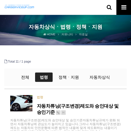
자동차상식ㆍ법령ㆍ정책ㆍ지원
HOME
커뮤니티
자료실
Total 11 /
1 page
전체
법령
정책ㆍ지원
자동차상식
법령
자동차튜닝(구조변경)제도와 승인대상 및
승인기준
H
자동차튜닝(구조변경)제도와 승인대상 및 승인기준자동차튜닝규제가 완화 되
면서 자동차튜닝에 관심도가 높아지고 있습니다.그러나 자동차튜닝(구조변경)
제도는 자동차의 안전운행에 따른 법적인 내용에 맞게 제도화하는 내용이기