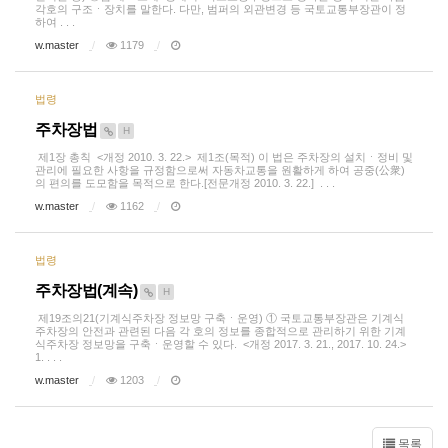
각호의 구조ㆍ장치를 말한다. 다만, 범퍼의 외관변경 등 국토교통부장관이 정
하여 . . .
w.master
1179
법령
주차장법
H
제1장 총칙 <개정 2010. 3. 22.> 제1조(목적) 이 법은 주차장의 설치ㆍ정비 및
관리에 필요한 사항을 규정함으로써 자동차교통을 원활하게 하여 공중(公衆)
의 편의를 도모함을 목적으로 한다.[전문개정 2010. 3. 22.] . . .
w.master
1162
법령
주차장법(계속)
H
제19조의21(기계식주차장 정보망 구축ㆍ운영) ① 국토교통부장관은 기계식
주차장의 안전과 관련된 다음 각 호의 정보를 종합적으로 관리하기 위한 기계
식주차장 정보망을 구축ㆍ운영할 수 있다. <개정 2017. 3. 21., 2017. 10. 24.>
1. . . .
w.master
1203
목록