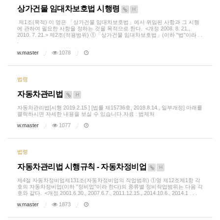
상가건물 임대차보호법 시행령
H
제1조(목적) 이 영은 「상가건물 임대차보호법」에서 위임된 사항과 그 시행
에 관하여 필요한 사항을 정하는 것을 목적으로 한다. <개정 2008. 8. 21.,
2010. 7. 21.> 제2조(적용범위) ①「상가건물 임대차보호법」(이하 "법"이라 . .
.
w.master
1078
법령
자동차관리법
H
자동차관리법[시행 2019.2.15.] [법률 제15736호, 2018.8.14., 일부개정] 아래를
클릭하시면 자세한 내용을 보실 수 있습니다.자료 : 법제처
w.master
1077
법령
자동차관리법 시행규칙 - 자동차정비업
H
제4절 자동차정비업제131조(자동차정비업의 작업범위) ①영 제12조제1항 각
호의 자동차정비업(이하 "정비업"이라 한다)의 종류별 정비작업범위는 다음 각
호와 같다. <개정 2001.6.30., 2007.6.7., 2011.12.15., 2014.10.6., 2014.1 . . .
w.master
1873