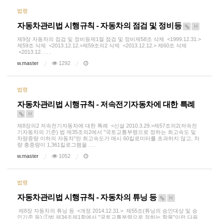
법령
자동차관리법 시행규칙 - 자동차의 점검 및 정비등
H
제9장 자동차의 점검 및 정비등제1절 점검 및 정비제58조 삭제 <1999.12.31.>
제59조 삭제 <2013.12.12.>제59조의2 삭제 <2013.12.12.> 제60조 삭제
<2013.12. . . .
w.master
1292
법령
자동차관리법 시행규칙 - 저속전기자동차에 대한 특례
H
제8장의2 저속전기자동차에 대한 특례 <신설 2010.3.29.>제57조의2(저속전
기자동차의 기준) 법 제35조의2에서 "국토교통부령으로 정하는 최고속도 및
차량중량 이하의 자동차"란 최고속도가 매시 60킬로미터를 초과하지 않고, 차
량 총중량이 1,361킬로그램을 . . .
w.master
1052
법령
자동차관리법 시행규칙 - 자동차의 튜닝 등
H
제8장 자동차의 튜닝 등 <개정 2014.12.31.> 제55조(튜닝의 승인대상 및 승
인기준 등) ①법 제34조제1항에서 "국토교통부령으로 정하는 항목"이란 다음