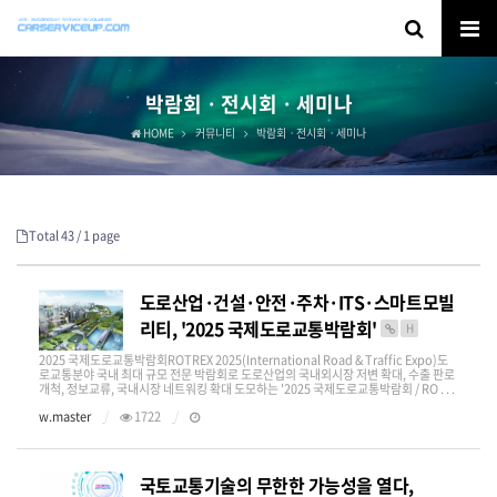
박람회ㆍ전시회ㆍ세미나
HOME
커뮤니티
박람회ㆍ전시회ㆍ세미나
Total 43 /
1 page
도로산업·건설·안전·주차·ITS·스마트모빌
리티, '2025 국제도로교통박람회'
H
2025 국제도로교통박람회ROTREX 2025(International Road & Traffic Expo)도
로교통분야 국내 최대 규모 전문 박람회로 도로산업의 국내외시장 저변 확대, 수출 판로
개척, 정보교류, 국내시장 네트워킹 확대 도모하는 '2025 국제도로교통박람회 / RO . . .
w.master
1722
국토교통기술의 무한한 가능성을 열다,