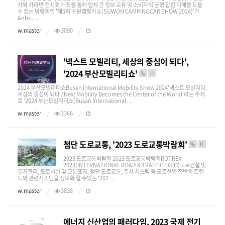
카와 카라반 전시회 개최를 통해 업체 간 정보 교류 및 소비자의 균형 잡힌 이해를 도울
수 있는 박람회인 '제5회 수원캠핑카쇼(SUWON CAMPINGCAR SHOW 2024)'가
&nbs . . .
w.master
3090
'넥스트 모빌리티, 세상의 중심이 되다',
'2024 부산모빌리티쇼'
H
2024 부산모빌리티쇼Busan International Mobility Show 2024'넥스트 모빌리티,
세상의 중심이 되다 / Next Mobility Becomes the Center of the World'라는 주제
로 '2024 부산모빌리티쇼(Busan International . . .
w.master
3366
첨단 도로교통, '2023 도로교통박람회'
H
2023 도로교통박람회 2023 도로교통박람회ROTREX
2023(INTERNATIONAL ROAD & TRAFFIC EXPO)​도로건설 및
유지관리, 도로시설 및 교통표지, 첨단 도로교통, 주차 시스템 등 도로산업 전반의 트렌
드와 관련시스템을 정보화 할 수있는 '202 . . .
w.master
3838
에너지 신산업의 패러다임, 2023 국제 전기