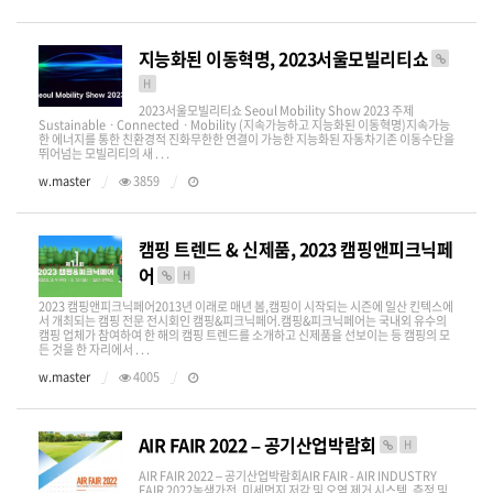
지능화된 이동혁명, 2023서울모빌리티쇼
H
2023서울모빌리티쇼 Seoul Mobility Show 2023 주제
SustainableㆍConnectedㆍMobility (지속가능하고 지능화된 이동혁명)지속가능
한 에너지를 통한 친환경적 진화무한한 연결이 가능한 지능화된 자동차기존 이동수단을
뛰어넘는 모빌리티의 새 . . .
w.master
3859
캠핑 트렌드 & 신제품, 2023 캠핑앤피크닉페
어
H
2023 캠핑앤피크닉페어​2013년 이래로 매년 봄,캠핑이 시작되는 시즌에 일산 킨텍스에
서 개최되는 캠핑 전문 전시회인 캠핑&피크닉페어.캠핑&피크닉페어는 국내외 유수의
캠핑 업체가 참여하여 한 해의 캠핑 트렌드를 소개하고 신제품을 선보이는 등 캠핑의 모
든 것을 한 자리에서 . . .
w.master
4005
AIR FAIR 2022 – 공기산업박람회
H
AIR FAIR 2022 – 공기산업박람회AIR FAIR - AIR INDUSTRY
FAIR 2022녹색가전, 미세먼지 저감 및 오염 제거 시스템, 측정 및