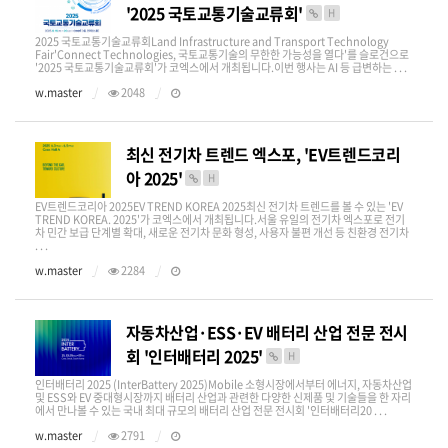
'2025 국토교통기술교류회'
H
2025 국토교통기술교류회Land Infrastructure and Transport Technology
Fair'Connect Technologies, 국토교통기술의 무한한 가능성을 열다'를 슬로건으로
'2025 국토교통기술교류회'가 코엑스에서 개최됩니다.이번 행사는 AI 등 급변하는 . . .
w.master
2048
최신 전기차 트렌드 엑스포, 'EV트렌드코리
아 2025'
H
EV트렌드코리아 2025EV TREND KOREA 2025최신 전기차 트렌드를 볼 수 있는 'EV
TREND KOREA. 2025'가 코엑스에서 개최됩니다.서울 유일의 전기차 엑스포로 전기
차 민간 보급 단계별 확대, 새로운 전기차 문화 형성, 사용자 불편 개선 등 친환경 전기차
. . .
w.master
2284
자동차산업·ESS·EV 배터리 산업 전문 전시
회 '인터배터리 2025'
H
인터배터리 2025 (InterBattery 2025)Mobile 소형시장에서부터 에너지, 자동차산업
및 ESS와 EV 중대형시장까지 배터리 산업과 관련한 다양한 신제품 및 기술들을 한 자리
에서 만나볼 수 있는 국내 최대 규모의 배터리 산업 전문 전시회 '인터배터리20 . . .
w.master
2791