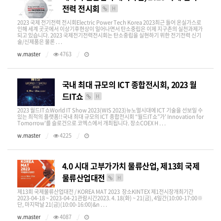
전력 전시회
H
2023 국제 전기전력 전시회Electric Power Tech Korea 2023​​최근 들어 온실가스로
인해 세계 곳곳에서 이상기후현상이 일어나면서 탄소중립은 이제 지구촌의 실천과제가
되고 있습니다. 2023 국제전기전력전시회는 탄소중립을 실현하기 위한 전기전력 신기
술/신제품은 물론 . . .
w.master
4763
국내 최대 규모의 ICT 종합전시회, 2023 월
드IT쇼
H
2023 월드IT쇼World IT Show 2023(WIS 2023)​뉴노멀시대에 ICT 기술을 선보일 수
있는 최적의 플랫폼!!국내 최대 규모의 ICT 종합전시회 “월드IT쇼”가' Innovation for
Tomorrow'를 슬로건으로 코엑스에서 개최됩니다. 장소COEX H . . .
w.master
4225
4.0 시대 고부가가치 물류산업, 제13회 국제
물류산업대전
H
제13회 국제물류산업대전 / KOREA MAT 2023 장소KINTEX 제1전시장​​개최기간
2023-04-18 ~ 2023-04-21​​관람시간2023. 4. 18(화) ~ 21(금), 4일간(10:00-17:00※
단, 마지막날 21(금)(10:00-16:00)&n . . .
w.master
4087