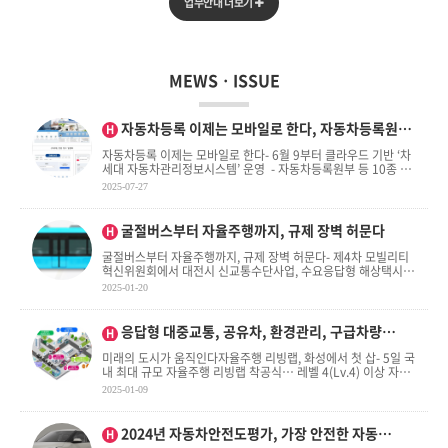
업무안내 더보기
MEWSㆍISSUE
인기글
자동차등록 이제는 모바일로 한다, 자동차등록원…
H
자동차등록 이제는 모바일로 한다- 6월 9부터 클라우드 기반 ‘차
세대 자동차관리정보시스템’ 운영 - 자동차등록원부 등 10종 민
원서류 발급…“편의성 향상 기대” . . .
2025-07-27
인기글
굴절버스부터 자율주행까지, 규제 장벽 허문다
H
굴절버스부터 자율주행까지, 규제 장벽 허문다- 제4차 모빌리티
혁신위원회에서 대전시 신교통수단사업, 수요응답형 해상택시
등 8건 모빌리티 서비스 규제 특례국토교통부(장관 박상우)는 . .
2025-01-20
.
인기글
응답형 대중교통, 공유차, 환경관리, 구급차량…
H
미래의 도시가 움직인다자율주행 리빙랩, 화성에서 첫 삽- 5일 국
내 최대 규모 자율주행 리빙랩 착공식… 레벨 4(Lv.4) 이상 자율
주행 연계 . . .
2025-01-09
인기글
2024년 자동차안전도평가, 가장 안전한 자동…
H