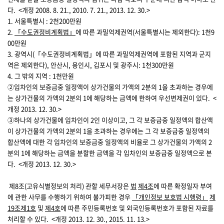
다.
<개정 2008. 8. 21., 2010. 7. 21., 2013. 12. 30.>
1. 서울특별시 : 2천200만원
2.
「수도권정비계획법」
에 따른 과밀억제권역(서울특별시는 제외한다): 1천9
00만원
3. 광역시(「수도권정비계획법」에 따른 과밀억제권역에 포함된 지역과 군지
역은 제외한다), 안산시, 용인시, 김포시 및 광주시: 1천300만원
4. 그 밖의 지역 : 1천만원
②임차인의 보증금중 일정액이 상가건물의 가액의 2분의 1을 초과하는 경우에
는 상가건물의 가액의 2분의 1에 해당하는 금액에 한하여 우선변제권이 있다.
<
개정 2013. 12. 30.>
③하나의 상가건물에 임차인이 2인 이상이고, 그 각 보증금중 일정액의 합산액
이 상가건물의 가액의 2분의 1을 초과하는 경우에는 그 각 보증금중 일정액의
합산액에 대한 각 임차인의 보증금중 일정액의 비율로 그 상가건물의 가액의 2
분의 1에 해당하는 금액을 분할한 금액을 각 임차인의 보증금중 일정액으로 본
다.
<개정 2013. 12. 30.>
제8조(고유식별정보의 처리)
관할 세무서장은
법
제4조
에 따른 확정일자 부여
에 관한 사무를 수행하기 위하여 불가피한 경우
「개인정보 보호법 시행령」
제
19조
제1호
및
제4호
에 따른 주민등록번호 및 외국인등록번호가 포함된 자료를
처리할 수 있다.
<개정 2013. 12. 30., 2015. 11. 13.>