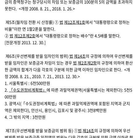
금의 증액청구는 청구당시의 차임 또는 보증금의 100분의 5의 금액을 초과하지
못한다.
<개정 2008. 8. 21., 2018. 1. 26.>
제5조(월차임 전환 시 산정률)
①
법
제12조
제1호
에서 "대통령령으로 정하는
비율"이란 연 1할2푼을 말한다.
②
법
제12조
제2호
에서 "대통령령으로 정하는 배수"란 4.5배를 말한다.
[전문개정 2013. 12. 30.]
제6조(우선변제를 받을 임차인의 범위)
법
제14조
의 규정에 의하여 우선변제를
받을 임차인은 보증금과 차임이 있는 경우
법
제2조
제2항
의 규정에 의하여 환산
한 금액의 합계가 다음 각호의 구분에 의한 금액 이하인 임차인으로 한다.
<개
정 2008. 8. 21., 2010. 7. 21., 2013. 12. 30.>
1. 서울특별시 : 6천500만원
2.
「수도권정비계획법」
에 따른 과밀억제권역(서울특별시는 제외한다): 5천5
00만원
3. 광역시(「수도권정비계획법」에 따른 과밀억제권역에 포함된 지역과 군지
역은 제외한다), 안산시, 용인시, 김포시 및 광주시: 3천8백만원
4. 그 밖의 지역 : 3천만원
제7조(우선변제를 받을 보증금의 범위 등)
①
법
제14조
의 규정에 의하여 우선
변제를 받을 보증금중 일정액의 범위는 다음 각호의 구분에 의한 금액 이하로 한