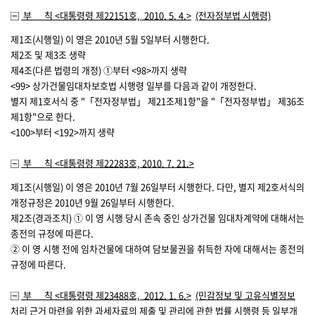
부 칙
<대통령령 제22151호, 2010. 5. 4.>
(전자정부법 시행령)
제1조(시행일)
이 영은 2010년 5월 5일부터 시행한다.
제2조
및 제3조 생략
제4조(다른 법령의 개정)
①부터 <98>까지 생략
<99> 상가건물임대차보호법 시행령 일부를 다음과 같이 개정한다.
별지 제1호서식 중 "「전자정부법」 제21조제1항"을 "「전자정부법」 제36조
제1항"으로 한다.
<100>부터 <192>까지 생략
부 칙
<대통령령 제22283호, 2010. 7. 21.>
제1조(시행일)
이 영은 2010년 7월 26일부터 시행한다. 다만, 별지 제2호서식의
개정규정은 2010년 9월 26일부터 시행한다.
제2조(경과조치)
① 이 영 시행 당시 존속 중인 상가건물 임대차계약에 대해서는
종전의 규정에 따른다.
② 이 영 시행 전에 임차건물에 대하여 담보물권을 취득한 자에 대해서는 종전의
규정에 따른다.
부 칙
<대통령령 제23488호, 2012. 1. 6.>
(민감정보 및 고유식별정보
처리 근거 마련을 위한 과세자료의 제출 및 관리에 관한 법률 시행령 등 일부개