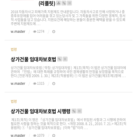
(리플릿)
H
2018 자동차사고 피해가족 지원제도 안내문입니다. 자동차사고로 인해 사망하거나 중
증후유장애를 입어 어려움을 겪고 있는당사자 및 그 가족들을 위한 다양한 경제적, 정서
적 사업들을 담고 있습니다. 지원요건에 해당하는 분들이 충분한 혜택을 받을 수 있도록
주변에 지원제도에 . . .
w.master
1274
법령
상가건물 임대차보호법
H
상가건물 임대차보호법 ( 약칭: 상가임대차법 ) 제1조(목적) 이 법은 상가건물 임대차에
관하여 「민법」에 대한 특례를 규정하여 국민 경제생활의 안정을 보장함을 목적으로
한다.[전문개정 2009. 1. 30.] 제2조(적용범위) ① 이 법은 상가건물(제3조제1항에 . . .
w.master
1315
법령
상가건물 임대차보호법 시행령
H
제1조(목적) 이 영은 「상가건물 임대차보호법」에서 위임된 사항과 그 시행에 관하여
필요한 사항을 정하는 것을 목적으로 한다. <개정 2008. 8. 21., 2010. 7. 21.> 제2조(적
용범위) ①「상가건물 임대차보호법」(이하 "법"이라 . . .
w.master
1079