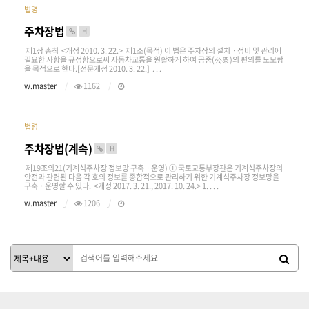
법령
주차장법
H
제1장 총칙 <개정 2010. 3. 22.> 제1조(목적) 이 법은 주차장의 설치ㆍ정비 및 관리에
필요한 사항을 규정함으로써 자동차교통을 원활하게 하여 공중(公衆)의 편의를 도모함
을 목적으로 한다.[전문개정 2010. 3. 22.] . . .
w.master
1162
법령
주차장법(계속)
H
제19조의21(기계식주차장 정보망 구축ㆍ운영) ① 국토교통부장관은 기계식주차장의
안전과 관련된 다음 각 호의 정보를 종합적으로 관리하기 위한 기계식주차장 정보망을
구축ㆍ운영할 수 있다. <개정 2017. 3. 21., 2017. 10. 24.> 1. . . .
w.master
1206