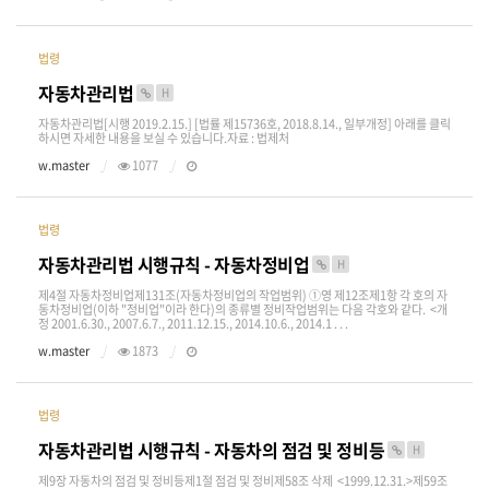
법령
자동차관리법
H
자동차관리법[시행 2019.2.15.] [법률 제15736호, 2018.8.14., 일부개정] 아래를 클릭
하시면 자세한 내용을 보실 수 있습니다.자료 : 법제처
w.master
1077
법령
자동차관리법 시행규칙 - 자동차정비업
H
제4절 자동차정비업제131조(자동차정비업의 작업범위) ①영 제12조제1항 각 호의 자
동차정비업(이하 "정비업"이라 한다)의 종류별 정비작업범위는 다음 각호와 같다. <개
정 2001.6.30., 2007.6.7., 2011.12.15., 2014.10.6., 2014.1 . . .
w.master
1873
법령
자동차관리법 시행규칙 - 자동차의 점검 및 정비등
H
제9장 자동차의 점검 및 정비등제1절 점검 및 정비제58조 삭제 <1999.12.31.>제59조