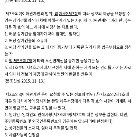
제3조의2(이해관계인의 범위)
법
제4조
제3항
에 따라 정보의 제공을 요청할 수
있는 상가건물의 임대차에 이해관계가 있는 자(이하 "이해관계인"이라 한다)는
다음 각 호의 어느 하나에 해당하는 자로 한다.
1. 해당 상가건물 임대차계약의 임대인·임차인
2. 해당 상가건물의 소유자
3. 해당 상가건물 또는 그 대지의 등기부에 기록된 권리자 중
법무부령
으로 정하
는 자
4.
법
제5조
제7항
에 따라 우선변제권을 승계한 금융기관 등
5. 제1호부터 제4호까지에서 규정한 자에 준하는 지위 또는 권리를 가지는 자로
서 임대차 정보의 제공에 관하여 법원의 판결을 받은 자
[본조신설 2015. 11. 13.]
제3조의3(이해관계인 등이 요청할 수 있는 정보의 범위)
①
제3조의2
제1호
에
따른 임대차계약의 당사자는 관할 세무서장에게 다음 각 호의 사항이 기재된 서
면의 열람 또는 교부를 요청할 수 있다.
1. 임대인·임차인의 인적사항(제3조제4항제3호에 따른 정보를 말한다. 다만,
주민등록번호 및 외국인등록번호의 경우에는 앞 6자리에 한정한다)
2. 상가건물의 소재지, 임대차 목적물 및 면적
3. 사업자등록 신청일