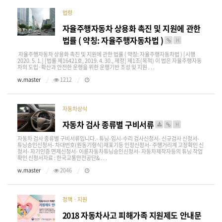
법령
자율주행자동차 상용화 촉진 및 지원에 관한
법률 ( 약칭: 자율주행자동차법 )
H
자율주행자동차 상용화 촉진 및 지원에 관한 법률 ( 약칭: 자율주행자동차법 ) ​[시행
2020. 5. 1.] [법률 제16421호, 2019. 4. 30., 제정]​​ 제1조(목적) 이 법은 자율주행자동
차의 도입·확산과 안전한 운행을 위한 운행기반 조성 및 지원 . . .
w.master
1212
자동차상식
자동차 검사 종류별 구비서류
H
자동차 검사 종류별 구비서류입니다.- 튜닝-임시-수리 검사신청서​- 신규검사 신청서​-
튜닝승인신청서​- 차대번호(원동기형식)재표기등 인정신청서​- 주행거리계 고장확인 신
청서- 자기인증 면제신청서- 이륜자동차튜닝승인신청서- 자동차제작자등의 튜닝 작업
확인 신청서자료 : 한국교통안전공단& . . .
w.master
2046
정책ㆍ지원
2018 자동차사고 피해가족 지원제도 안내문