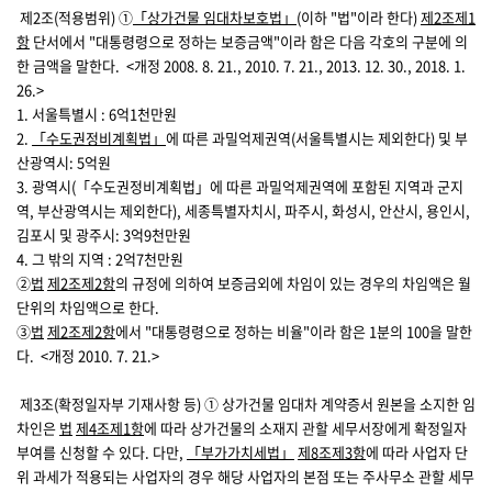
제2조(적용범위)
①
「상가건물 임대차보호법」
(이하 "법"이라 한다)
제2조
제1
항
단서에서 "대통령령으로 정하는 보증금액"이라 함은 다음 각호의 구분에 의
한 금액을 말한다.
<개정 2008. 8. 21., 2010. 7. 21., 2013. 12. 30., 2018. 1.
26.>
1. 서울특별시 : 6억1천만원
2.
「수도권정비계획법」
에 따른 과밀억제권역(서울특별시는 제외한다) 및 부
산광역시: 5억원
3. 광역시(「수도권정비계획법」에 따른 과밀억제권역에 포함된 지역과 군지
역, 부산광역시는 제외한다), 세종특별자치시, 파주시, 화성시, 안산시, 용인시,
김포시 및 광주시: 3억9천만원
4. 그 밖의 지역 : 2억7천만원
②
법
제2조
제2항
의 규정에 의하여 보증금외에 차임이 있는 경우의 차임액은 월
단위의 차임액으로 한다.
③
법
제2조
제2항
에서 "대통령령으로 정하는 비율"이라 함은 1분의 100을 말한
다.
<개정 2010. 7. 21.>
제3조(확정일자부 기재사항 등)
① 상가건물 임대차 계약증서 원본을 소지한 임
차인은
법
제4조
제1항
에 따라 상가건물의 소재지 관할 세무서장에게 확정일자
부여를 신청할 수 있다. 다만,
「부가가치세법」
제8조
제3항
에 따라 사업자 단
위 과세가 적용되는 사업자의 경우 해당 사업자의 본점 또는 주사무소 관할 세무