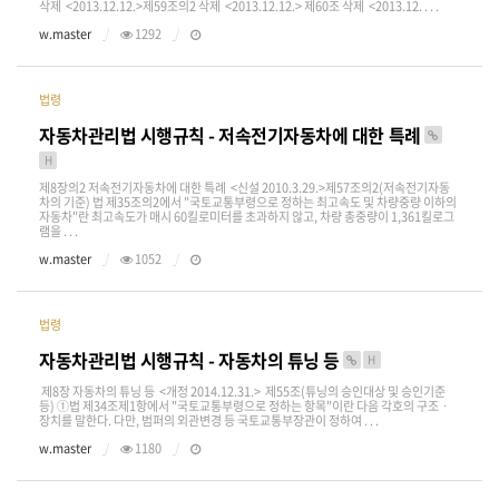
삭제 <2013.12.12.>제59조의2 삭제 <2013.12.12.> 제60조 삭제 <2013.12. . . .
w.master
1292
법령
자동차관리법 시행규칙 - 저속전기자동차에 대한 특례
H
제8장의2 저속전기자동차에 대한 특례 <신설 2010.3.29.>제57조의2(저속전기자동
차의 기준) 법 제35조의2에서 "국토교통부령으로 정하는 최고속도 및 차량중량 이하의
자동차"란 최고속도가 매시 60킬로미터를 초과하지 않고, 차량 총중량이 1,361킬로그
램을 . . .
w.master
1052
법령
자동차관리법 시행규칙 - 자동차의 튜닝 등
H
제8장 자동차의 튜닝 등 <개정 2014.12.31.> 제55조(튜닝의 승인대상 및 승인기준
등) ①법 제34조제1항에서 "국토교통부령으로 정하는 항목"이란 다음 각호의 구조ㆍ
장치를 말한다. 다만, 범퍼의 외관변경 등 국토교통부장관이 정하여 . . .
w.master
1180