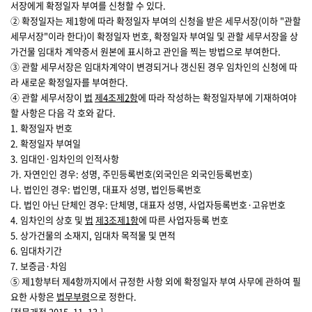
서장에게 확정일자 부여를 신청할 수 있다.
② 확정일자는 제1항에 따라 확정일자 부여의 신청을 받은 세무서장(이하 "관할
세무서장"이라 한다)이 확정일자 번호, 확정일자 부여일 및 관할 세무서장을 상
가건물 임대차 계약증서 원본에 표시하고 관인을 찍는 방법으로 부여한다.
③ 관할 세무서장은 임대차계약이 변경되거나 갱신된 경우 임차인의 신청에 따
라 새로운 확정일자를 부여한다.
④ 관할 세무서장이
법
제4조
제2항
에 따라 작성하는 확정일자부에 기재하여야
할 사항은 다음 각 호와 같다.
1. 확정일자 번호
2. 확정일자 부여일
3. 임대인·임차인의 인적사항
가. 자연인인 경우: 성명, 주민등록번호(외국인은 외국인등록번호)
나. 법인인 경우: 법인명, 대표자 성명, 법인등록번호
다. 법인 아닌 단체인 경우: 단체명, 대표자 성명, 사업자등록번호·고유번호
4. 임차인의 상호 및
법
제3조
제1항
에 따른 사업자등록 번호
5. 상가건물의 소재지, 임대차 목적물 및 면적
6. 임대차기간
7. 보증금·차임
⑤ 제1항부터 제4항까지에서 규정한 사항 외에 확정일자 부여 사무에 관하여 필
요한 사항은
법무부령
으로 정한다.
[전문개정 2015. 11. 13.]