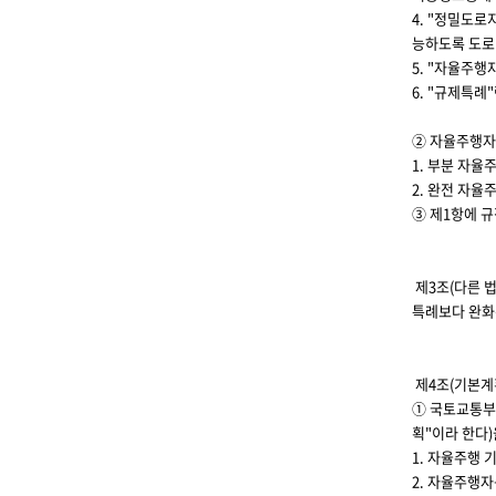
4. "정밀도
능하도록 도로
5. "자율주
6. "규제특
② 자율주행자
1. 부분 자
2. 완전 자
③ 제1항에 
제3조(다른 
특례보다 완화
제4조(기본계
① 국토교통부
획"이라 한다)
1. 자율주행
2. 자율주행