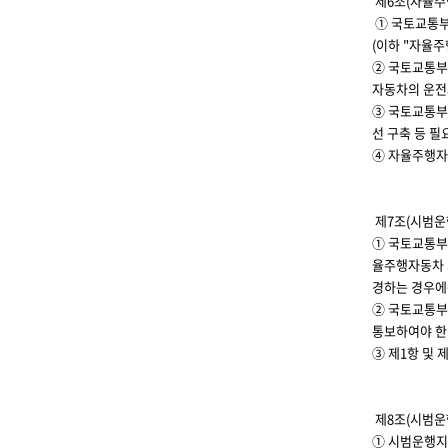
제6조(자율주
① 국토교통부
(이하 "자율
② 국토교통부
자동차의 운전
③ 국토교통부
선 구축 등 
④ 자율주행자
제7조(시범운
① 국토교통부
율주행자동차 
경하는 경우에
② 국토교통부
통보하여야 한
③ 제1항 및
제8조(시범운
① 시범운행지