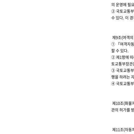
의 운영에 필요
② 국토교통부
수 있다. 이 
제9조(여객의
① 「여객자동
할 수 있다.
② 제1항에 
토교통부장관은
③ 국토교통부
행을 하려는 
④ 국토교통부
제10조(화물
관의 허가를 
제11조(자동