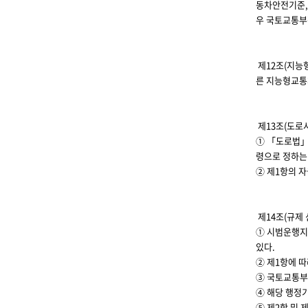
동차안전기준,
우 국토교통부
제12조(지능
른 지능형교통
제13조(도로
① 「도로법」
령으로 정하는
② 제1항의 
제14조(규제
① 시범운행지
있다.
② 제1항에 따
③ 국토교통부
④ 해당 행정
⑤ 제2항 및