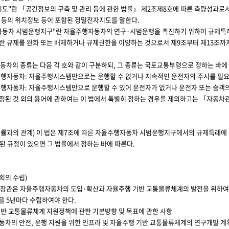
로지도"란 「공간정보의 구축 및 관리 등에 관한 법률」 제2조제8호에 따른 측량성과
 등의 위치정보 등이 포함된 정밀전자지도를 말한다.
행자동차 시범운행지구"란 자율주행자동차의 연구·시범운행을 촉진하기 위하여 규제특례
례"란 규제를 완화 또는 배제하거나 규제권한을 이양하는 것으로서 제9조부터 제13조까
동차의 종류는 다음 각 호와 같이 구분하되, 그 종류는 국토교통부령으로 정하는 바에 
율주행자동차: 자율주행시스템만으로는 운행할 수 없거나 지속적인 운전자의 주시를 필요
율주행자동차: 자율주행시스템만으로 운행할 수 있어 운전자가 없거나 운전자 또는 승
규정된 것 외의 용어에 관하여는 이 법에서 특별히 정하는 경우를 제외하고는 「자동차관
법률과의 관계)
이 법은 제7조에 따른 자율주행자동차 시범운행지구에서의 규제특례에 관
된 규정이 있으면 그 법률에서 정하는 바에 따른다.
획의 수립)
장관은 자율주행자동차의 도입·확산과 자율주행 기반 교통물류체계의 발전을 위하여 
을 5년마다 수립하여야 한다.
 기반 교통물류체계 지원정책에 관한 기본방향 및 목표에 관한 사항
자동차의 안전, 운행 지원을 위한 인프라 및 자율주행 기반 교통물류체계의 연구개발 계