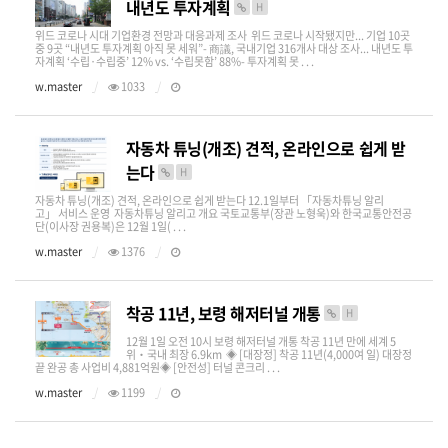
내년도 투자계획
H
위드 코로나 시대 기업환경 전망과 대응과제 조사 위드 코로나 시작됐지만... 기업 10곳
중 9곳 “내년도 투자계획 아직 못 세워”- 商議, 국내기업 316개사 대상 조사... 내년도 투
자계획 ‘수립·수립중’ 12% vs. ‘수립못함’ 88%- 투자계획 못 . . .
w.master
1033
자동차 튜닝(개조) 견적, 온라인으로 쉽게 받
는다
H
자동차 튜닝(개조) 견적, 온라인으로 쉽게 받는다 12.1일부터 「자동차튜닝 알리
고」 서비스 운영 자동차튜닝 알리고 개요 국토교통부(장관 노형욱)와 한국교통안전공
단(이사장 권용복)은 12월 1일( . . .
w.master
1376
착공 11년, 보령 해저터널 개통
H
12월 1일 오전 10시 보령 해저터널 개통 착공 11년 만에 세계 5
위‧국내 최장 6.9km ◈ [대장정] 착공 11년(4,000여 일) 대장정
끝 완공 총 사업비 4,881억원◈ [안전성] 터널 콘크리 . . .
w.master
1199