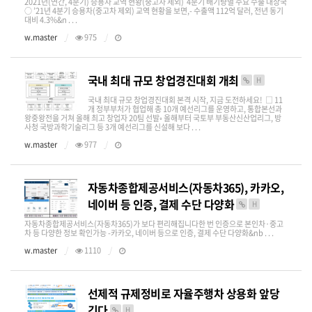
2021년(연간, 4분기) 승용차 교역 현황(중고차 제외) 4분기 배기량별 주요 수출 대상국
○ ’21년 4분기 승용차(중고차 제외) 교역 현황을 보면,- 수출액 112억 달러, 전년 동기
대비 4.3%&n . . .
w.master
975
국내 최대 규모 창업경진대회 개최
H
국내 최대 규모 창업경진대회 본격 시작, 지금 도전하세요! □ 11
개 정부부처가 협업해 총 10개 예선리그를 운영하고, 통합본선과
왕중왕전을 거쳐 올해 최고 창업자 20팀 선발◦ 올해부터 국토부 부동산신산업리그, 방
사청 국방과학기술리그 등 3개 예선리그를 신설해 보다 . . .
w.master
977
자동차종합제공서비스(자동차365), 카카오,
네이버 등 인증, 결제 수단 다양화
H
자동차종합제공서비스(자동차365)가 보다 편리해집니다한 번 인증으로 본인차·중고
차 등 다양한 정보 확인가능 -카카오, 네이버 등으로 인증, 결제 수단 다양화&nb . . .
w.master
1110
선제적 규제정비로 자율주행차 상용화 앞당
긴다
H