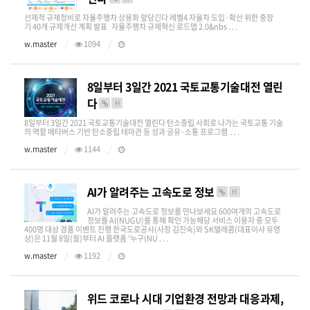
선제적 규제정비로 자율주행차 상용화 앞당긴다 레벨4 자율차 도입·확산 위한 중장
기 40개 규제개선 계획 발표 자율주행차 규제혁신 로드맵 2.0&nbs . . .
w.master
1094
8일부터 3일간 2021 국토교통기술대전 열린
다
H
8일부터 3일간 2021 국토교통기술대전 열린다 탄소중립 사회로 나가는 국토교통 기술
의 역할 메타버스 기반 탄소중립 테마관 등 성과 공유·소통 프로그램 . . .
w.master
1144
AI가 알려주는 고속도로 정보
H
AI가 알려주는 고속도로 정보를 만나보세요 600여개의 고속도로
정보를 AI(NUGU)를 통해 확인 가능해당 서비스 이용자 중 모두
400명 대상 경품 이벤트 진행 한국도로공사(사장 김진숙)와 SK텔레콤(대표이사 유영
상)은 11월 8일(월)부터 AI 플랫폼 ‘누구(NU . . .
w.master
1192
위드 코로나 시대 기업환경 전망과 대응과제,