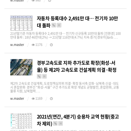
w.master
960
자동차 등록대수 2,491만 대… 전기차 10만
대 돌파
H
21년말기준 자동차 등록대수 2,491만 대… 전기차 신규등록 10만대 돌파 [친환경] 100
만대 돌파 : 18년 46만대(2%) → 21년말 116만대(4.7%) 지속 증가[경유차]&nb . . .
w.master
1176
경부고속도로 지하 추가도로 확장(화성-서
울) 등 제2차 고속도로 건설계획 의결·확정
H
제2차 고속도로 건설계획, 도로정책심의위 의결·확정 동서축 강화·남북축 신설·대도
시 혼잡완화 경부선 “화성-서울” 구간 추가도로 확장 개념도 균형발전, 혼잡완화, 교통
물류 지원, 남북협력 . . .
w.master
1169
2021년(연간, 4분기) 승용차 교역 현황(중고
차 제외)
H