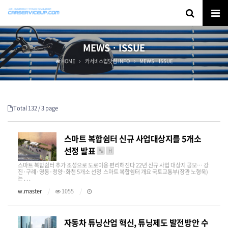
MEWSㆍISSUE
HOME
카서비스업닷컴 INFO
MEWSㆍISSUE
Total 132 /
3 page
스마트 복합쉼터 신규 사업대상지를 5개소
선정 발표
H
스마트 복합쉼터 추가 조성으로 도로이용 편리해진다 22년 신규 사업 대상지 공모… 강
진·구례·영동·청양·화천 5개소 선정 스마트 복합쉼터 개요 국토교통부(장관 노형욱)
는 . . .
w.master
1055
자동차 튜닝산업 혁신, 튜닝제도 발전방안 수