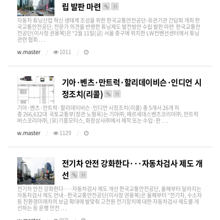
립 발판 마련
H
자동차 튜닝산업 혁신 생태계 조성을 위한 한국교통안전공단-유관기관 간담회 개최 한
국교통안전공단, 전문가 의견을 반영한 튜닝제도 발전방안 수립 발판 마련 한국교통안
전공단(이사장 권용복)은 “2월 11일(금) 서울 중구에 위치한 LW컨벤션센터에서 튜닝
관련 협회 . . .
w.master
1011
기아·벤츠·만트럭·할리데이비슨·인디언 시
정조치(리콜)
H
기아·벤츠·만트럭·할리데이비슨·인디언 시정조치(리콜) 총 5개사 26개 차
종 266,632대 국토교통부(장관 노형욱)는 기아㈜, 메르세데스벤츠코리아㈜, 만트럭
버스코리아㈜, (유)기흥모터스, 화창상사㈜에서 제작 또는 수입·판 . . .
w.master
1129
전기차 안전 강화한다···자동차검사 제도 개
선
H
전기차 안전 강화한다···자동차검사 제도 개선 한국교통안전공단, 올해부터 달라지는
자동차검사 제도 안내 - 한국교통안전공단(이사장 권용복)은 올해부터 “전기차, 수소차
등 친환경미래차의 보급 확대에 발맞춰 고전원 전기장치에 대한 자동차검사 제도를 개
선하는 등 운행 안전 . . .